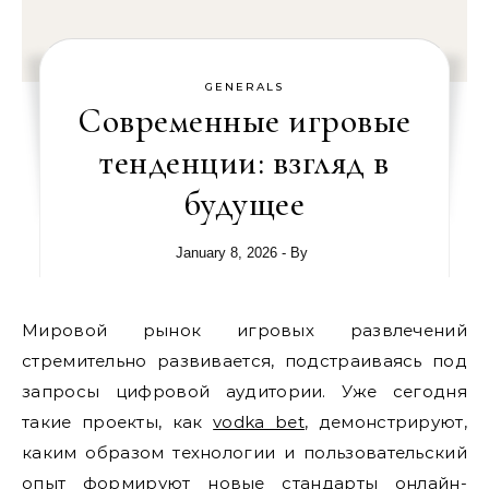
GENERALS
Современные игровые
тенденции: взгляд в
будущее
January 8, 2026
- By
Мировой рынок игровых развлечений
стремительно развивается, подстраиваясь под
запросы цифровой аудитории. Уже сегодня
такие проекты, как
vodka bet
, демонстрируют,
каким образом технологии и пользовательский
опыт формируют новые стандарты онлайн-